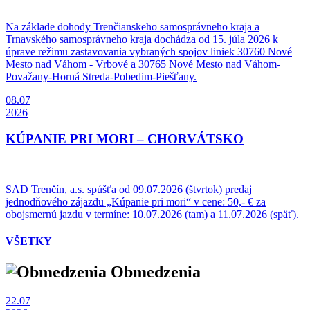
Na základe dohody Trenčianskeho samosprávneho kraja a
Trnavského samosprávneho kraja dochádza od 15. júla 2026 k
úprave režimu zastavovania vybraných spojov liniek 30760 Nové
Mesto nad Váhom - Vrbové a 30765 Nové Mesto nad Váhom-
Považany-Horná Streda-Pobedim-Piešťany.
08.07
2026
KÚPANIE PRI MORI – CHORVÁTSKO
SAD Trenčín, a.s. spúšťa od 09.07.2026 (štvrtok) predaj
jednodňového zájazdu „Kúpanie pri mori“ v cene: 50,- € za
obojsmernú jazdu v termíne: 10.07.2026 (tam) a 11.07.2026 (späť).
VŠETKY
Obmedzenia
22.07