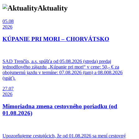
Aktuality
05.08
2026
KÚPANIE PRI MORI – CHORVÁTSKO
SAD Trenčín, a.s. spúšťa od 05.08.2026 (streda) predaj
jednodňového zájazdu „Kúpanie pri mori“ v cene: 50,- € za
obojsmernú jazdu v termíne: 07.08.2026 (tam) a 08.008.2026
(späť).
27.07
2026
Mimoriadna zmena cestovného poriadku (od
01.08.2026)
Upozorňujeme cestujúcich, že od 01.08.2026 sa mení cestovný