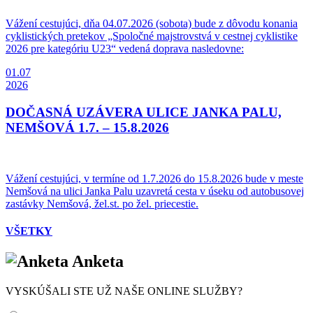
Vážení cestujúci, dňa 04.07.2026 (sobota) bude z dôvodu konania
cyklistických pretekov „Spoločné majstrovstvá v cestnej cyklistike
2026 pre kategóriu U23“ vedená doprava nasledovne:
01.07
2026
DOČASNÁ UZÁVERA ULICE JANKA PALU,
NEMŠOVÁ 1.7. – 15.8.2026
Vážení cestujúci, v termíne od 1.7.2026 do 15.8.2026 bude v meste
Nemšová na ulici Janka Palu uzavretá cesta v úseku od autobusovej
zastávky Nemšová, žel.st. po žel. priecestie.
VŠETKY
Anketa
VYSKÚŠALI STE UŽ NAŠE ONLINE SLUŽBY?