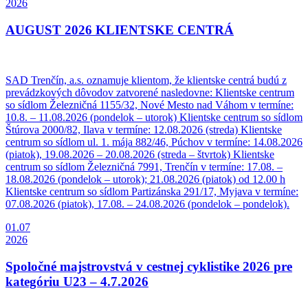
2026
AUGUST 2026 KLIENTSKE CENTRÁ
SAD Trenčín, a.s. oznamuje klientom, že klientske centrá budú z
prevádzkových dôvodov zatvorené nasledovne: Klientske centrum
so sídlom Železničná 1155/32, Nové Mesto nad Váhom v termíne:
10.8. – 11.08.2026 (pondelok – utorok) Klientske centrum so sídlom
Štúrova 2000/82, Ilava v termíne: 12.08.2026 (streda) Klientske
centrum so sídlom ul. 1. mája 882/46, Púchov v termíne: 14.08.2026
(piatok), 19.08.2026 – 20.08.2026 (streda – štvrtok) Klientske
centrum so sídlom Železničná 7991, Trenčín v termíne: 17.08. –
18.08.2026 (pondelok – utorok); 21.08.2026 (piatok) od 12.00 h
Klientske centrum so sídlom Partizánska 291/17, Myjava v termíne:
07.08.2026 (piatok), 17.08. – 24.08.2026 (pondelok – pondelok).
01.07
2026
Spoločné majstrovstvá v cestnej cyklistike 2026 pre
kategóriu U23 – 4.7.2026