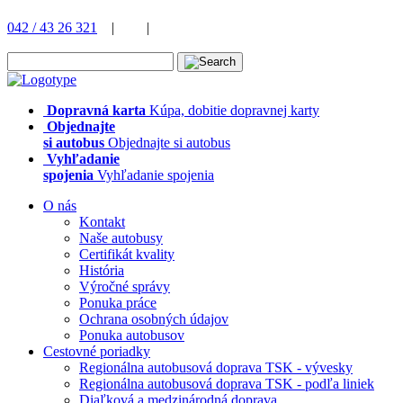
042 / 43 26 321
|
|
Dopravná karta
Kúpa, dobitie dopravnej karty
Objednajte
si autobus
Objednajte si autobus
Vyhľadanie
spojenia
Vyhľadanie spojenia
O nás
Kontakt
Naše autobusy
Certifikát kvality
História
Výročné správy
Ponuka práce
Ochrana osobných údajov
Ponuka autobusov
Cestovné poriadky
Regionálna autobusová doprava TSK - vývesky
Regionálna autobusová doprava TSK - podľa liniek
Diaľková a medzinárodná doprava