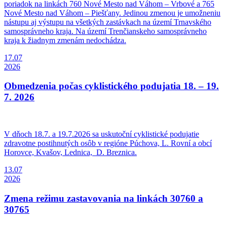
poriadok na linkách 760 Nové Mesto nad Váhom – Vrbové a 765
Nové Mesto nad Váhom – Piešťany. Jedinou zmenou je umožneniu
nástupu aj výstupu na všetkých zastávkach na území Trnavského
samosprávneho kraja. Na území Trenčianskeho samosprávneho
kraja k žiadnym zmenám nedochádza.
17.07
2026
Obmedzenia počas cyklistického podujatia 18. – 19.
7. 2026
V dňoch 18.7. a 19.7.2026 sa uskutoční cyklistické podujatie
zdravotne postihnutých osôb v regióne Púchova, L. Rovní a obcí
Horovce, Kvašov, Lednica, D. Breznica.
13.07
2026
Zmena režimu zastavovania na linkách 30760 a
30765