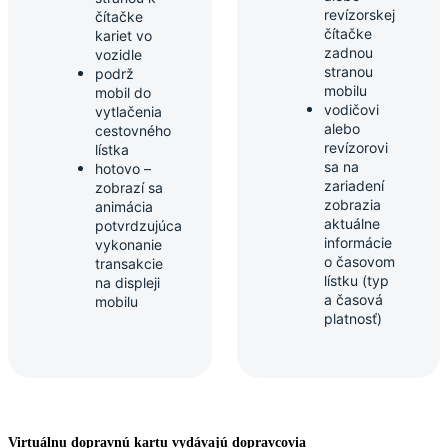
revízorskej
čítačke
čítačke
kariet vo
zadnou
vozidle
stranou
podrž
mobilu
mobil do
vodičovi
vytlačenia
alebo
cestovného
revízorovi
lístka
sa na
hotovo –
zariadení
zobrazí sa
zobrazia
animácia
aktuálne
potvrdzujúca
informácie
vykonanie
o časovom
transakcie
lístku (typ
na displeji
a časová
mobilu
platnosť)
Virtuálnu dopravnú kartu vydávajú dopravcovia