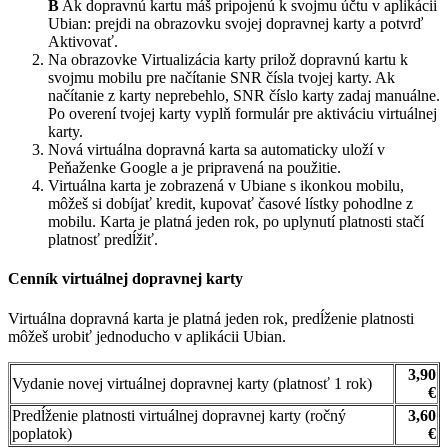
B
Ak dopravnú kartu máš pripojenú k svojmu účtu v aplikácii
Ubian: prejdi na obrazovku svojej dopravnej karty a potvrď
Aktivovať.
Na obrazovke Virtualizácia karty prilož dopravnú kartu k
svojmu mobilu pre načítanie SNR čísla tvojej karty. Ak
načítanie z karty neprebehlo, SNR číslo karty zadaj manuálne.
Po overení tvojej karty vyplň formulár pre aktiváciu virtuálnej
karty.
Nová virtuálna dopravná karta sa automaticky uloží v
Peňaženke Google a je pripravená na použitie.
Virtuálna karta je zobrazená v Ubiane s ikonkou mobilu,
môžeš si dobíjať kredit, kupovať časové lístky pohodlne z
mobilu. Karta je platná jeden rok, po uplynutí platnosti stačí
platnosť predĺžiť.
Cenník virtuálnej dopravnej karty
Virtuálna dopravná karta je platná jeden rok, predĺženie platnosti
môžeš urobiť jednoducho v aplikácii Ubian.
3,90
Vydanie novej virtuálnej dopravnej karty (platnosť 1 rok)
€
Predĺženie platnosti virtuálnej dopravnej karty (ročný
3,60
poplatok)
€