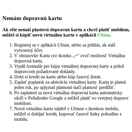
Nemám dopravnú kartu
Ak ešte nemáš plastovú dopravnú kartu a chceš platiť mobilom,
môžeš si kúpiť novú virtuálnu kartu v aplikácii
Ubian
.
Registruj sa v aplikácii Ubian, alebo sa prihlás, ak máš
vytvorený účet.
V obrazovke Karta cez ikonku „+“ zvoľ možnosť Virtuálna
dopravná karta.
Vyplň formulár pre kúpu virtuálnej dopravnej karty a prilož
dopravcom požadované doklady.
Dobi si kredit na kartu alebo kúp časový lístok.
Zaplať poplatok za aktiváciu virtuálnej karty. Karta je platná
jeden rok, po uplynutí platnosti stačí platnosť predĺžiť.
Po zaplatení sa nová virtuálna dopravná karta automaticky
uloží v Peňaženke Google a môžeš platiť vo verejnej doprave
mobilom.
Novú virtuálnu kartu nájdeš v Ubiane s ikonkou mobilu,
môžeš si dobíjať kredit, kupovať časové lístky pohodlne z
mobilu.