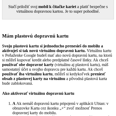
Stačí priložiť svoj
mobil k čítačke kariet
a platiť bezpečne s
virtuálnou dopravnou kartou. Je to super pohodlné.
Mám plastovú dopravnú kartu
Svoju plastovú kartu si jednoducho prenesieš do mobilu a
aktivuješ si tak novú virtuálnu dopravnú kartu.
Virtuálnu kartu
v Peňaženke Google budeš mať ako novú dopravnú kartu, na ktorú
si môžeš kupovať kredit alebo predplatné časové lístky. Ak chceš
používať obe dopravné karty
(virtuálnu aj plastovú kartu), máš
samostatný účet u svojho dopravcu pre každú kartu. Ak chceš
používať iba virtuálnu kartu
, môžeš si kedykoľvek
preniesť
obsah z plastovej karty na virtuálnu
a pôvodná plastová karta
bude zablokovaná.
Ako aktivovať virtuálnu dopravnú kartu
A
Ak nemáš dopravnú kartu pripojenú v aplikácii Ubian: v
obrazovke Karta cez ikonku „+“ zvoľ možnosť Prenos
dopravnej karty do mobilu.