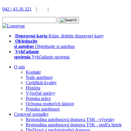
042 / 43 26 321
|
|
Dopravná karta
Kúpa, dobitie dopravnej karty
Objednajte
si autobus
Objednajte si autobus
Vyhľadanie
spojenia
Vyhľadanie spojenia
O nás
Kontakt
Naše autobusy
Certifikát kvality
História
Výročné správy
Ponuka práce
Ochrana osobných údajov
Ponuka autobusov
Cestovné poriadky
Regionálna autobusová doprava TSK - vývesky
Regionálna autobusová doprava TSK - podľa liniek
Diaľková a medzinárodná doprava