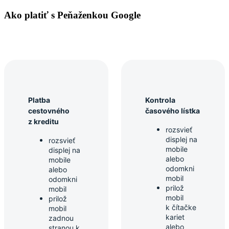
Ako platiť s Peňaženkou Google
Platba
Kontrola
cestovného
časového lístka
z kreditu
rozsvieť
displej na
rozsvieť
mobile
displej na
alebo
mobile
odomkni
alebo
mobil
odomkni
prilož
mobil
mobil
prilož
k čítačke
mobil
kariet
zadnou
alebo
stranou k