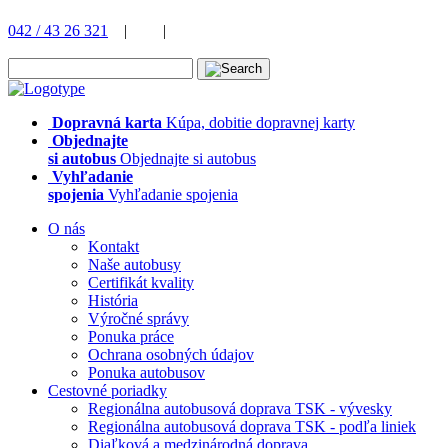
042 / 43 26 321
|
|
Dopravná karta
Kúpa, dobitie dopravnej karty
Objednajte
si autobus
Objednajte si autobus
Vyhľadanie
spojenia
Vyhľadanie spojenia
O nás
Kontakt
Naše autobusy
Certifikát kvality
História
Výročné správy
Ponuka práce
Ochrana osobných údajov
Ponuka autobusov
Cestovné poriadky
Regionálna autobusová doprava TSK - vývesky
Regionálna autobusová doprava TSK - podľa liniek
Diaľková a medzinárodná doprava