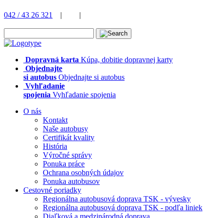
042 / 43 26 321
|
|
Dopravná karta
Kúpa, dobitie dopravnej karty
Objednajte
si autobus
Objednajte si autobus
Vyhľadanie
spojenia
Vyhľadanie spojenia
O nás
Kontakt
Naše autobusy
Certifikát kvality
História
Výročné správy
Ponuka práce
Ochrana osobných údajov
Ponuka autobusov
Cestovné poriadky
Regionálna autobusová doprava TSK - vývesky
Regionálna autobusová doprava TSK - podľa liniek
Diaľková a medzinárodná doprava