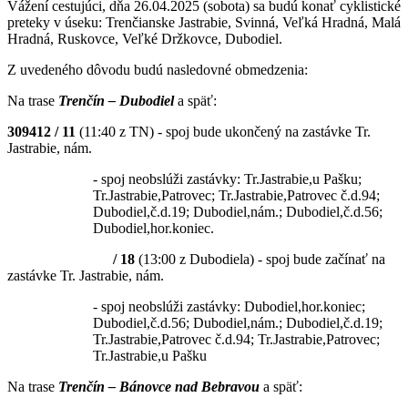
Vážení cestujúci, dňa 26.04.2025 (sobota) sa budú konať cyklistické
preteky v úseku: Trenčianske Jastrabie, Svinná, Veľká Hradná, Malá
Hradná, Ruskovce, Veľké Držkovce, Dubodiel.
Z uvedeného dôvodu budú nasledovné obmedzenia:
Na trase
Trenčín – Dubodiel
a späť:
309412 / 11
(11:40 z TN) - spoj bude ukončený na zastávke Tr.
Jastrabie, nám.
- spoj neobslúži zastávky: Tr.Jastrabie,u Pašku;
Tr.Jastrabie,Patrovec; Tr.Jastrabie,Patrovec č.d.94;
Dubodiel,č.d.19; Dubodiel,nám.; Dubodiel,č.d.56;
Dubodiel,hor.koniec.
/ 18
(13:00 z Dubodiela) - spoj bude začínať na
zastávke Tr. Jastrabie, nám.
- spoj neobslúži zastávky: Dubodiel,hor.koniec;
Dubodiel,č.d.56; Dubodiel,nám.; Dubodiel,č.d.19;
Tr.Jastrabie,Patrovec č.d.94; Tr.Jastrabie,Patrovec;
Tr.Jastrabie,u Pašku
Na trase
Trenčín – Bánovce nad Bebravou
a späť: