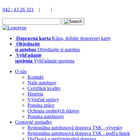
042 / 43 26 321
|
|
Dopravná karta
Kúpa, dobitie dopravnej karty
Objednajte
si autobus
Objednajte si autobus
Vyhľadanie
spojenia
Vyhľadanie spojenia
O nás
Kontakt
Naše autobusy
Certifikát kvality
História
Výročné správy
Ponuka práce
Ochrana osobných údajov
Ponuka autobusov
Cestovné poriadky
Regionálna autobusová doprava TSK - vývesky
Regionálna autobusová doprava TSK - podľa liniek
Diaľková a medzinárodná doprava