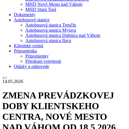
MHD Nové Mesto nad Váhom
MHD Stará Turá
Dokumenty
Autobusové stanice
Autobusová stanica Trenčín
Autobusová stanica Myjava
Autobusová stanica Dubnica nad Váhom
Autobusová stanica Ilava
Klientske centrá
Pripomienka
Pripomienky
Prieskum verejnosti
Otázky a odpovede
14.05.2026
ZMENA PREVÁDZKOVEJ
DOBY KLIENTSKEHO
CENTRA, NOVÉ MESTO
NAD VÁHOM OD 18.5.2026