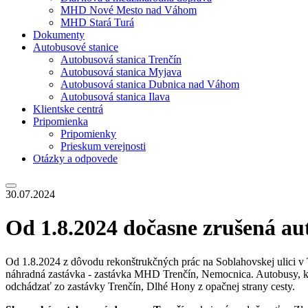
MHD Nové Mesto nad Váhom
MHD Stará Turá
Dokumenty
Autobusové stanice
Autobusová stanica Trenčín
Autobusová stanica Myjava
Autobusová stanica Dubnica nad Váhom
Autobusová stanica Ilava
Klientske centrá
Pripomienka
Pripomienky
Prieskum verejnosti
Otázky a odpovede
30.07.2024
Od 1.8.2024 dočasne zrušená au
Od 1.8.2024 z dôvodu rekonštrukčných prác na Soblahovskej ulici v
náhradná zastávka - zastávka MHD Trenčín, Nemocnica. Autobusy, k
odchádzať zo zastávky Trenčín, Dlhé Hony z opačnej strany cesty.