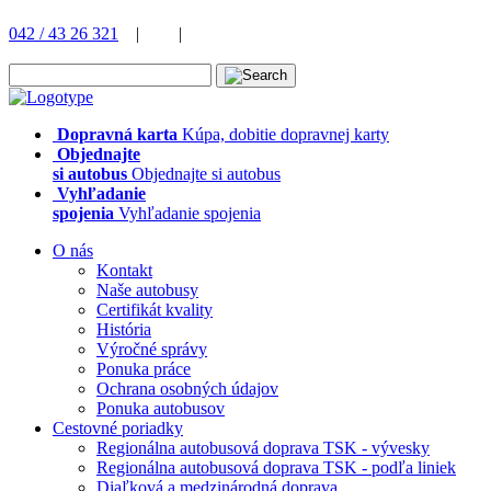
042 / 43 26 321
|
|
Dopravná karta
Kúpa, dobitie dopravnej karty
Objednajte
si autobus
Objednajte si autobus
Vyhľadanie
spojenia
Vyhľadanie spojenia
O nás
Kontakt
Naše autobusy
Certifikát kvality
História
Výročné správy
Ponuka práce
Ochrana osobných údajov
Ponuka autobusov
Cestovné poriadky
Regionálna autobusová doprava TSK - vývesky
Regionálna autobusová doprava TSK - podľa liniek
Diaľková a medzinárodná doprava