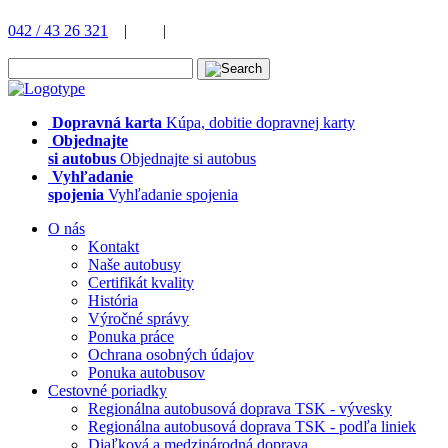
042 / 43 26 321
|
|
Dopravná karta
Kúpa, dobitie dopravnej karty
Objednajte
si autobus
Objednajte si autobus
Vyhľadanie
spojenia
Vyhľadanie spojenia
O nás
Kontakt
Naše autobusy
Certifikát kvality
História
Výročné správy
Ponuka práce
Ochrana osobných údajov
Ponuka autobusov
Cestovné poriadky
Regionálna autobusová doprava TSK - vývesky
Regionálna autobusová doprava TSK - podľa liniek
Diaľková a medzinárodná doprava