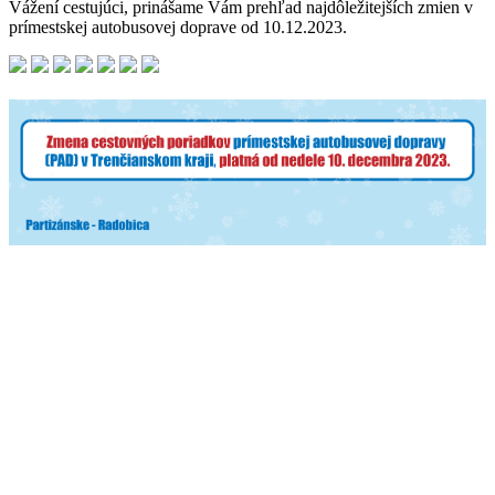
Vážení cestujúci, prinášame Vám prehľad najdôležitejších zmien v
prímestskej autobusovej doprave od 10.12.2023.